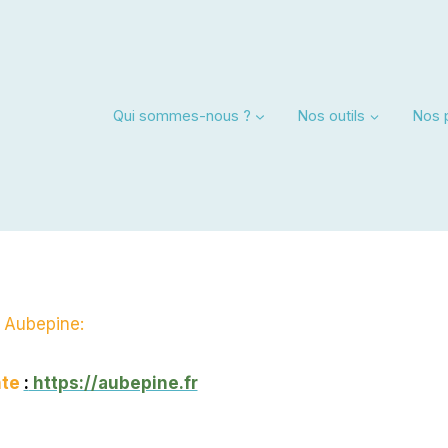
Qui sommes-nous ?
Nos outils
Nos 
e Aubepine:
nte
:
https://aubepine.fr